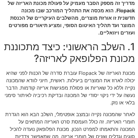
מדריך זה מספק הסבר מעמיק על פעולת מכונת האריזה של
Flopack. הוא מכסה את התהליך המורכב שבו מכונה
חדשנית זו אורזת מוצרים, מהשלבים העיקריים של הכנסת
המוצר ועד תהליך האיטום הסופי, ומציע תיאורים מפורטים
ועזרים ויזואליים.
1. השלב הראשוני: כיצד מתכוננת
מכונת הפלופאק לאריזה?
מכונת האריזה של Flopack עוברת סדרה של הכנות לפני שהיא
יכולה לארוז את המוצרים ביעילות. ראשית, חיוני לוודא שהמכונה
נקייה וללא כל שאריות או פסולת מפגישות אריזה קודמות. הדבר
נעשה על ידי ניקוי יסודי של המכונה ובדיקת רכיביה לאיתור סימני
בלאי או נזק.
לאחר שהמכונה נקייה ובמצב אופטימלי, השלב הבא הוא הגדרת
חומרי האריזה. זה כולל העמסת סרט האריזה המתאים על
המכונה והתאמתו למפרט הנכון. מכונת הפלופאק נועדה להכיל
סוגים וגדלים שונים של חומרי אריזה, מה שמאפשר צדדיות