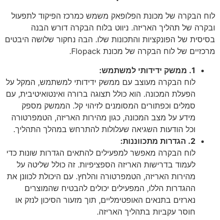
לוח הבקרה של מכונת הפלופאק משמש כמרכז הפיקוד לתפעול
ובקרה של תהליך האריזה. ניווט בלוח הבקרה דורש הבנה
בסיסית של הפונקציות והתכונות שלו. הבה נחקור שלושה היבטים
מרכזיים של לוח הבקרה של מכונת Flopack.
1. ממשק ידידותי למשתמש:
לוח הבקרה מעוצב עם ממשק ידידותי למשתמש, המקל על
הפעלת המכונה. הוא כולל תצוגה ברורה ואינטואיטיבית, עם
סמלים וכפתורים המסומנים לזיהוי קל. הממשק מספק
מידע על מצב המכונה, כגון מהירות האריזה, הטמפרטורה
וכל הודעות השגיאה שעלולות להתרחש במהלך התהליך.
2. הגדרות מתכווננות:
לוח הבקרה מאפשר למפעילים להתאים הגדרות שונות כדי
לעמוד בדרישות האריזה הספציפיות. זה כולל שליטה על
מהירות האריזה, הטמפרטורה והלחץ. עם היכולת לכוונן את
ההגדרות הללו, המפעילים יכולים להבטיח שהמוצרים
נארזים בתנאים האופטימליים, תוך מזעור הסיכון לנזק או
חוסר עקביות בתהליך האריזה.