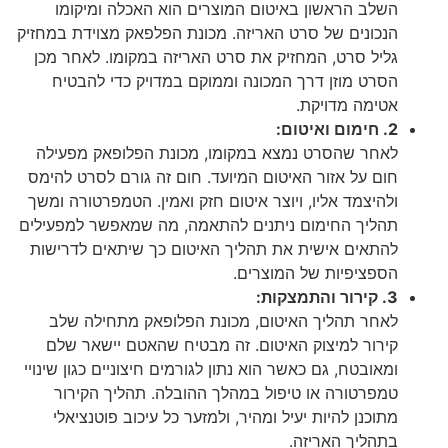
השלב הראשון באיטום המוצרים הוא האכלה ומיקומו
הנכונים של סרט האריזה. מכונת הפלפאק מצוידת במחזיק
גליל סרט, המחזיק את סרט האריזה במקומו. לאחר מכן
הסרט מוזן דרך המכונה וממוקם במדויק כדי להבטיח
אטימה מדויקת.
2. חימום ואיטום:
לאחר שהסרט נמצא במקומו, מכונת הפלופאק מפעילה
חום על אזור האיטום המיועד. חום זה גורם לסרט להימס
ולהיצמד אליו, ויוצר איטום חזק ואמין. הטמפרטורה ומשך
תהליך החימום ניתנים להתאמה, מה שמאפשר למפעילים
להתאים אישית את תהליך האיטום כך שיתאים לדרישות
הספציפיות של המוצרים.
3. קירור והתמצקות:
לאחר תהליך האיטום, מכונת הפלופאק מתחילה שלב
קירור למיצוק האיטום. זה מבטיח שהאטם יישאר שלם
ומאובטח, גם כאשר הוא נתון לגורמים חיצוניים כגון שינויי
טמפרטורה או טיפול במהלך ההובלה. תהליך הקירור
מתוכנן להיות יעיל ומהיר, ולמזער כל עיכוב פוטנציאלי
בתהליך האריזה.