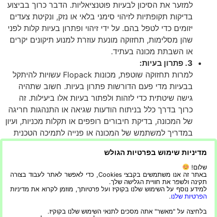
למזער את הסיכון לבעיות פוטנציאליות. הדבר כרוך בביצוע
בדיקות תקופתיות לזיהוי סימני בלאי או נזק, ונקיטת צעדים
יזומים כדי לטפל בהם. על ידי זיהוי ופתרון בעיות קלות לפני
שהן מסלימות, תחזוקה מונעת עוזרת למנוע תיקונים יקרים
או השבתת מכונה בעתיד.
3. פתרון בעיות:
למרות תחזוקה שוטפת, מכונות Flopack עשויות להיתקל
בבעיות מדי פעם הדורשות פתרון בעיות. חשוב שתהיה
גישה שיטתית כדי לזהות ולפתור בעיות אלו ביעילות. זה
כרוך בדרך כלל בניתוח הודעות שגיאה או התנהגות חריגה
של המכונה, בדיקת חיבורים רופפים או תקלות מכניות, ועיון
במדריך למשתמש של המכונה או פנייה לתמיכה הטכנית
של היצרן לקבלת הדרכה.
מדיניות שימוש בפרטיות הגולש
לסיכום, מכונת האריזה Flopack מהווה פתרון יעיל לצרכי
שלום!
אריזה. הטכנולוגיה המתוחכמת שלו, יחד עם הממשק
באתר זה אנו משתמשים בקבצי Cookies, כדי לאפשר לאתר לעבוד בצורה
תקינה ולשפר את חוויית הגלישה שלך.
הידידותי למשתמש, הופכת אותו לבחירה פופולרית עבור
למידע נוסף על השימוש שלנו בקוקיז ועל פרטיותך, מוזמן לקרוא את מדיניות
עסקים. עם הבנה טובה יותר של פעולתה, המשתמשים
הפרטיות שלנו
.
יכולים לייעל את השימוש במכונה, ולהבטיח אריזת מוצר
בלחיצה על "מאשר" אתה מסכים לתנאי השימוש שלנו בקוקיז.